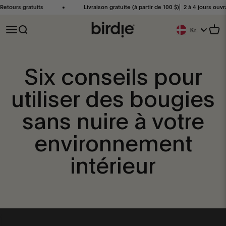
Passer au contenu
urs gratuits
Livraison gratuite (à partir de 100 $)⎜ 2 à 4 jours ouvrable
Birdie Scandinavia ApS
Ouvrir la navigation
Ouvrir la recherche
Voir
Kr.
Bouton De Géoloc
Six conseils pour
utiliser des bougies
sans nuire à votre
environnement
intérieur