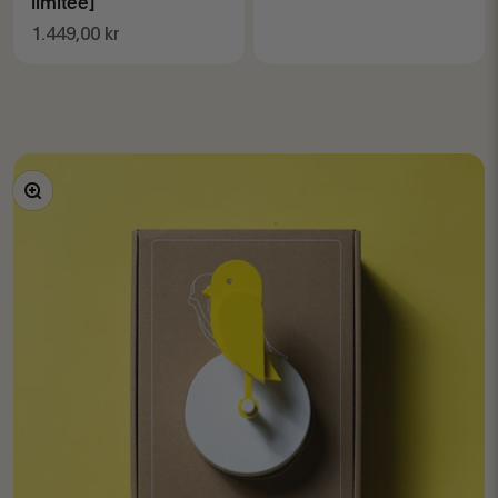
limitée]
Prix de vente
1.449,00 kr
Zoomer sur l'image