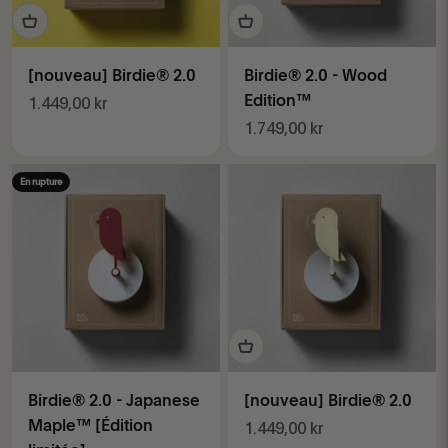
[nouveau] Birdie® 2.0
Birdie® 2.0 - Wood
Prix de vente
Edition™
1.449,00 kr
Prix de vente
1.749,00 kr
En rupture
Birdie® 2.0 - Japanese
[nouveau] Birdie® 2.0
Maple™ [Édition
Prix de vente
1.449,00 kr