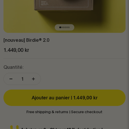
Aller à l'élément 1
Aller à l'élément 2
Aller à l'élément 3
Aller à l'élément 4
Aller à l'élément 5
Aller à l'élément 6
[nouveau] Birdie® 2.0
Prix de vente
1.449,00 kr
Quantité:
Ajouter au panier |
1.449,00 kr
Free shipping & returns | Secure checkout