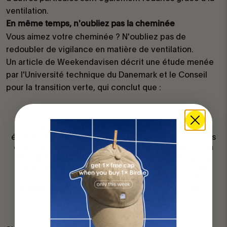
ventilation.
En même temps, n'oubliez pas la cheminée
Vous aimez votre cheminée ? N'oubliez pas de
redoubler de vigilance en matière de ventilation.
Un article de Weekendavisen décrit une étude menée
par l'Université technique du Danemark et le Conseil
pour la transition verte, qui conclut que :
« (...) même les nouveaux foyers non seulement
émettent de grandes quantités de particules nocives
dans la cheminée, mais émettent également jusqu'à
115 000 particules ultrafines par centimètre cube à
l'intérieur après trois heures de combustion. En
comparaison, entre 10 000 et 35 000 particules
ultrafines ont été mesurées sur le boulevard HC
Andersen à Copenhague. »