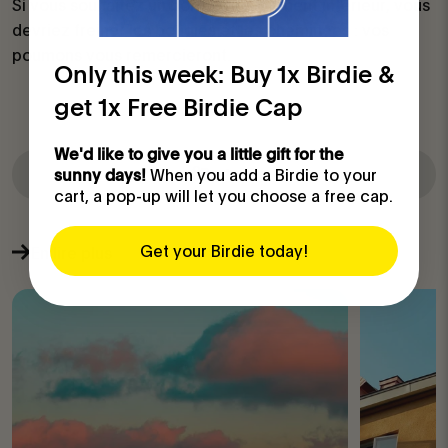
Si vous souhaitez un bon environnement intérieur, vous
devriez freiner les bougies et les cheminées : vos
poumons vous remercieront.
Only this week: Buy 1x Birdie &
get 1x Free Birdie Cap
We'd like to give you a little gift for the
When you add a Birdie to your
Partager
sunny days!
cart, a pop-up will let you choose a free cap.
Get your Birdie today!
En lire plus