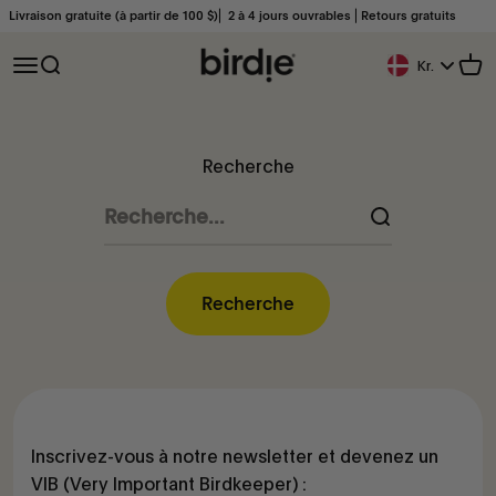
Passer au contenu
Livraison gratuite (à partir de 100 $)⎜ 2 à 4 jours ouvrables ⎜Retours gratuits
Birdie Scandinavia ApS
Ouvrir la navigation
Ouvrir la recherche
Voir
Kr.
Bouton De Géoloc
Recherche
Recherche
Inscrivez-vous à notre newsletter et devenez un
VIB (Very Important Birdkeeper) :