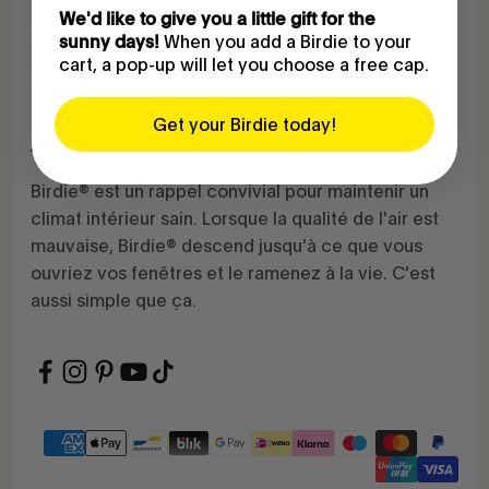
We'd like to give you a little gift for the
Politique d'expédition
When you add a Birdie to your
sunny days!
cart, a pop-up will let you choose a free cap.
Connexion partenaire
Get your Birdie today!
À propos
Birdie® est un rappel convivial pour maintenir un
climat intérieur sain. Lorsque la qualité de l'air est
mauvaise, Birdie® descend jusqu'à ce que vous
ouvriez vos fenêtres et le ramenez à la vie. C'est
aussi simple que ça.