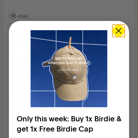
S'inscrire
E-mail
Service client
FAQ
Contact
Conditions d'utilisation
Mentions légales
Politique de
remboursement
Envoyer la rétractation
Only this week: Buy 1x Birdie &
get 1x Free Birdie Cap
Politique de
confidentialité