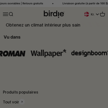
Passer au contenu
ouvrables ⎜Retours gratuits
Livraison gratuite (à partir de 100 $)⎜ 2 à 4
Birdie Scandinavia ApS
Ouvrir la navigation
Ouvrir la recherche
Voir
Kr.
Bouton De Géoloc
Obtenez un climat intérieur plus sain
Lorsque la qualité de l'air est mauvaise, Birdie® redescend jusqu'à ce
Vu dans
que vous ouvriez vos fenêtres et le ramenez à la vie. C'est aussi
simple que ça.
Produits populaires
Tout voir