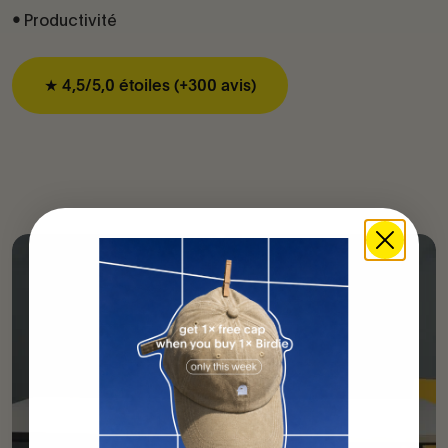
Productivité
•
★ 4,5/5,0 étoiles (+300 avis)