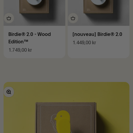
Birdie® 2.0 - Wood
[nouveau] Birdie® 2.0
Edition™
Prix de vente
1.449,00 kr
Prix de vente
1.749,00 kr
Zoomer sur l'image