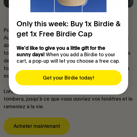
Only this week: Buy 1x Birdie &
Pourquoi un oiseau ?
get 1x Free Birdie Cap
Autrefois, les mineurs emmenaient un canari avec eux
dans la mine de charbon pour détecter les gaz
We'd like to give you a little gift for the
toxiques. Lorsque l'oiseau s'évanouissait, il était temps
When you add a Birdie to your
sunny days!
de sortir. Avec un capteur de CO2 intégré, Birdie®
cart, a pop-up will let you choose a free cap.
fonctionne exactement de la même manière, mais à la
maison, au bureau ou en classe.
Get your Birdie today!
Lorsque la qualité de l'air est mauvaise, l'oiseau
tombera, jusqu'à ce que vous ouvriez vos fenêtres et le
rameniez à la vie.
Acheter maintenant