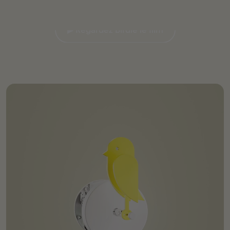
▶︎ Regardez Birdie le film