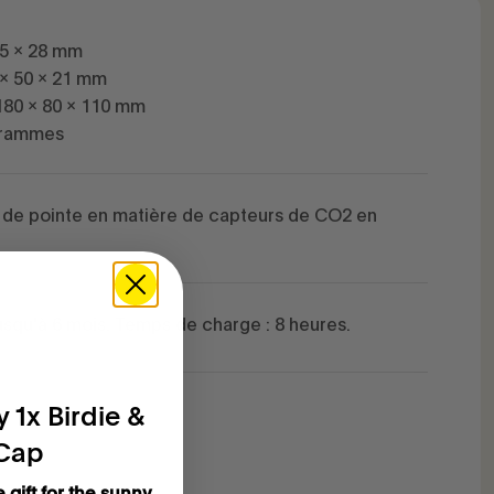
 95 x 28 mm
 x 50 x 21 mm
180 x 80 x 110 mm
 grammes
 de pointe en matière de capteurs de CO2 en
squ'à 6 mois. Temps de charge : 8 heures.
 1x Birdie &
 Cap
e gift for the sunny