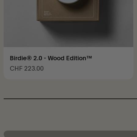
Birdie® 2.0 - Wood Edition™
Prix de vente
CHF 223.00