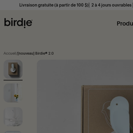
Passer au contenu
aison gratuite (à partir de 100 $)⎜ 2 à 4 jours ouvrables ⎜Retours gratu
Birdie Scandinavia ApS
Produ
Accueil
/
[nouveau] Birdie® 2.0