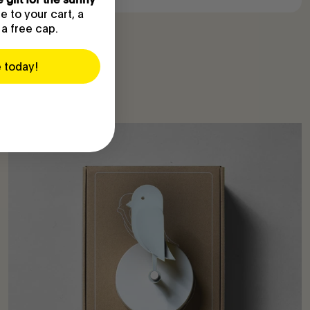
 to your cart, a
 a free cap.
e today!