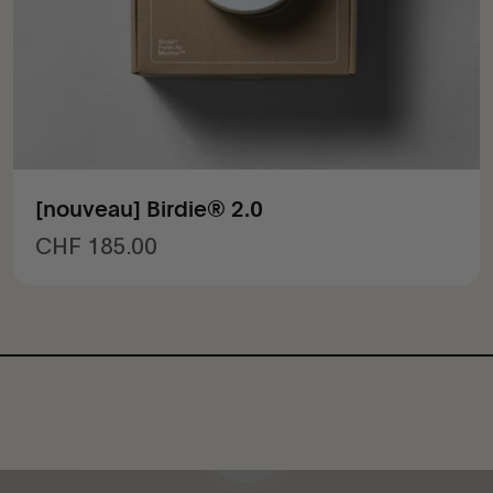
[nouveau] Birdie® 2.0
Prix de vente
CHF 185.00
Lancer la video