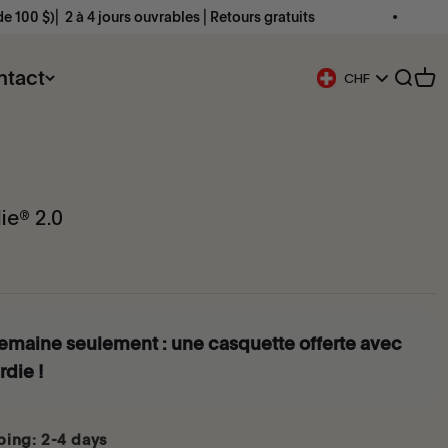
 4 jours ouvrables ⎜Retours gratuits
Livraison 
ntact
Ouvri
Voi
CHF
Bouton De Géolocalisa
ie® 2.0
emaine seulement : une casquette offerte avec
rdie !
ing: 2-4 days