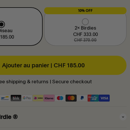
10% OFF
2x Birdies
Oiseau
CHF 333.00
185.00
CHF 370.00
Ajouter au panier |
CHF 185.00
ee shipping & returns | Secure checkout
irdie ®