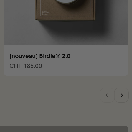
[nouveau] Birdie® 2.0
Prix de vente
CHF 185.00
Précédent
Suivan