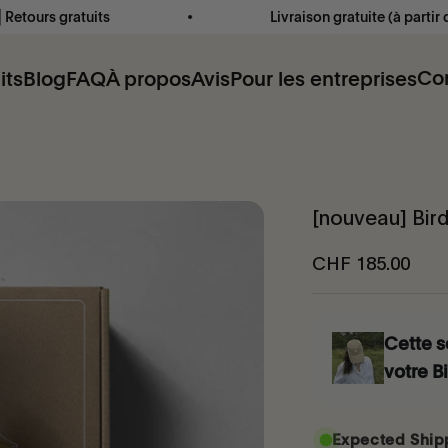
its
Livraison gratuite (à partir de 100 $)⎜ 2 à
Co
its
Blog
FAQ
À propos
Avis
Pour les entreprises
[nouveau] Bird
CHF 185.00
Cette s
votre Bi
Expected Shipp