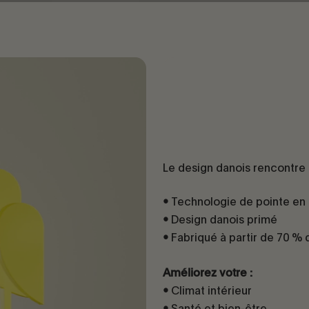
Guide d'installation
Le design danois rencontre l
Technologie de pointe en 
•
Design danois primé
•
Fabriqué à partir de 70 %
•
Améliorez votre :
Climat intérieur
•
Santé et bien-être
•