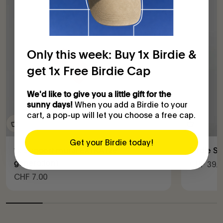
Only this week: Buy 1x Birdie &
get 1x Free Birdie Cap
We'd like to give you a little gift for the
When you add a Birdie to your
sunny days!
cart, a pop-up will let you choose a free cap.
Get your Birdie today!
1x Support mural EXTRA (2e
Birdie S
génération)
Prix de v
CHF 39.0
Prix de vente
CHF 7.00