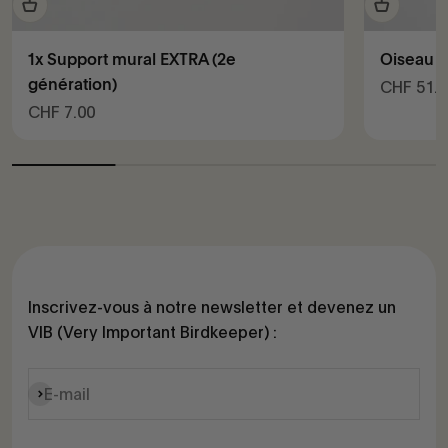
1x Support mural EXTRA (2e
Oiseau sa
génération)
Prix de v
CHF 51.0
Prix de vente
CHF 7.00
Inscrivez-vous à notre newsletter et devenez un
VIB (Very Important Birdkeeper) :
S'inscrire
E-mail