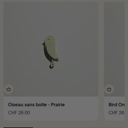
Oiseau sans boîte - Prairie
Bird Onl
Prix de vente
Prix de v
CHF 26.00
CHF 26.0