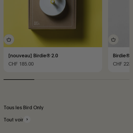
[nouveau] Birdie® 2.0
Birdie® 
Prix de vente
Prix de v
CHF 185.00
CHF 223.
Tous les Bird Only
Tout voir