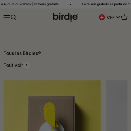
Passer au contenu
à 4 jours ouvrables ⎜Retours gratuits
Livraison gratuite (à partir de 100
Birdie Scandinavia ApS
Ouvrir la navigation
Ouvrir la recherche
Voir
CHF
Bouton De Géoloca
Tous les Birdies®
Tout voir