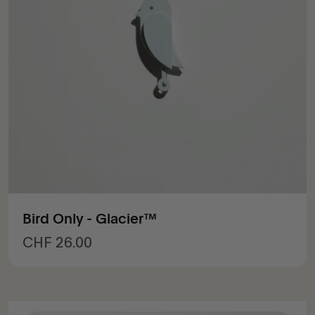
Bird Only - Glacier™
Prix de vente
CHF 26.00