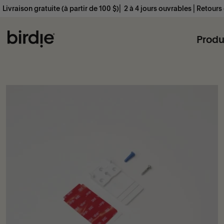
Passer au contenu
uite (à partir de 100 $)⎜ 2 à 4 jours ouvrables ⎜Retours gratuits
Birdie Scandinavia ApS
Produ