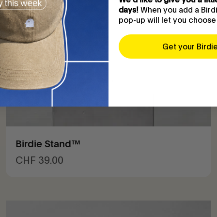
When you add a Birdie
days!
pop-up will let you choose
Get your Birdi
Birdie Stand™
Prix de vente
CHF 39.00