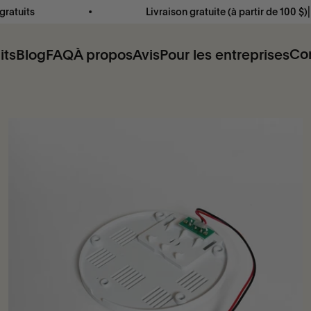
Livraison gratuite (à partir de 100 $)⎜ 2 à 4 jours o
Co
its
Blog
FAQ
À propos
Avis
Pour les entreprises