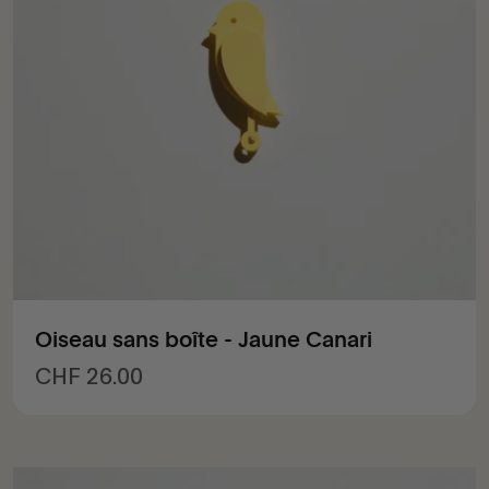
Oiseau sans boîte - Jaune Canari
Prix de vente
CHF 26.00