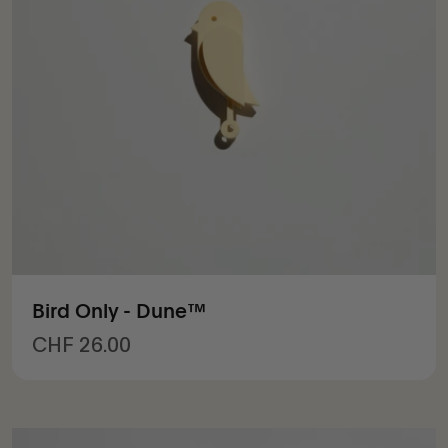
Bird Only - Dune™
Prix de vente
CHF 26.00