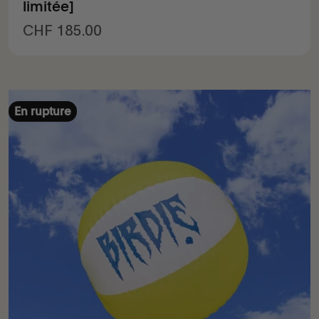
limitée]
Prix de vente
CHF 185.00
En rupture