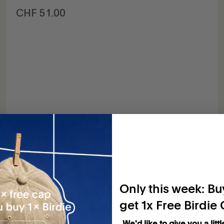
Prix de vente
CHF 51.00
Only this week: Buy
get 1x Free Birdie
We'd like to give you a littl