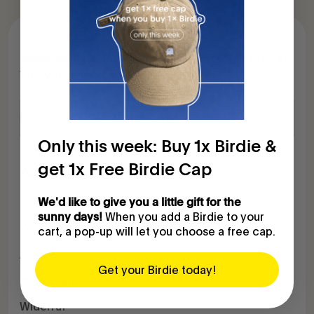
Melde dich für unseren Newsletter an & werde ein
VIB (Very Important Birdkeeper):
Abonnieren
E-Mail
Only this week: Buy 1x Birdie &
get 1x Free Birdie Cap
Kundendienst
FAQ
We'd like to give you a little gift for the
When you add a Birdie to your
sunny days!
Kontakt
cart, a pop-up will let you choose a free cap.
AGB
Get your Birdie today!
Impressum
Widerruf