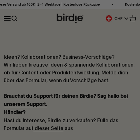
Zum Inhalt springen
oser Versand ab 100€ ⎜2–4 Werktage⎜ Kostenlose Rückgabe
Kostenlos
Birdie Scandinavia ApS
Navigationsmenü öffnen
Suche öffnen
Ware
CHF
Geolocation Butto
Ideen? Kollaborationen? Business-Vorschläge?
Wir lieben kreative Ideen & spannende Kollaborationen,
ob für Content oder Produktentwicklung. Melde dich
über das Formular, wenn du Vorschläge hast.
Brauchst du Support für deinen Birdie?
Sag hallo bei
unserem Support.
Händler?
Hast du Interesse, Birdie zu verkaufen? Fülle das
Formular auf
dieser Seite
aus