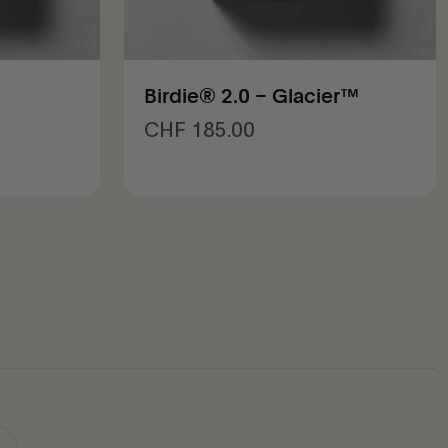
Birdie® 2.0 – Glacier™
Angebot
CHF 185.00