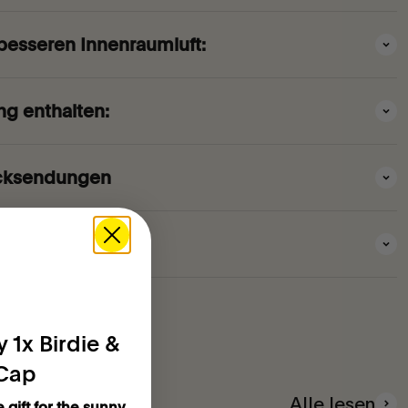
 besseren Innenraumluft:
ng enthalten:
cksendungen
 1x Birdie &
 Cap
Alle lesen
e gift for the sunny