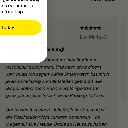
 to your cart, a
 a free cap.
e today!
Eva Maria, AT
Eine absolute Empfehlung!
"Ich habe Birdie während meines Studiums
geschenkt bekommen. Und nach etwa einem
Jahr muss ich sagen: Keine Smartwatch hat mich
je so zuverlässig zum Aufstehen gebracht wie
Birdie. Selbst mein Hund wusste irgendwann
ganz genau, was los ist, wenn Birdie gefallen ist.
Auch nach fast einem Jahr täglicher Nutzung ist
die Faszination nicht verloren gegangen – im
Gegenteil: Die Freude, Birdie zu Hause zu haben,