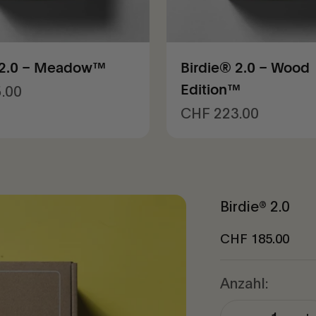
 2.0 – Meadow™
Birdie® 2.0 – Wood
t
.00
Edition™
Angebot
CHF 223.00
Birdie® 2.0
Angebot
CHF 185.00
Anzahl: