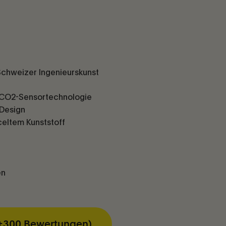
 Schweizer Ingenieurskunst
CO2-Sensortechnologie
 Design
celtem Kunststoff
en
(+300 Bewertungen)