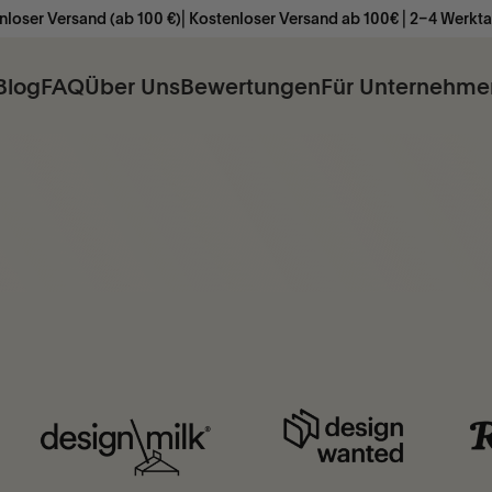
(ab 100 €)⎜Kostenloser Versand ab 100€ ⎜2–4 Werktage⎜ Kostenlos
t Birdie®, bis du deine
ben erweckst. So einfach
Blog
FAQ
Über Uns
Bewertungen
Für Unternehme