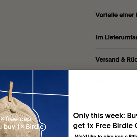
Vorteile einer
Im Lieferumfa
Versand & Rü
FAQ
Only this week: Buy
get 1x Free Birdie
We'd like to give you a littl