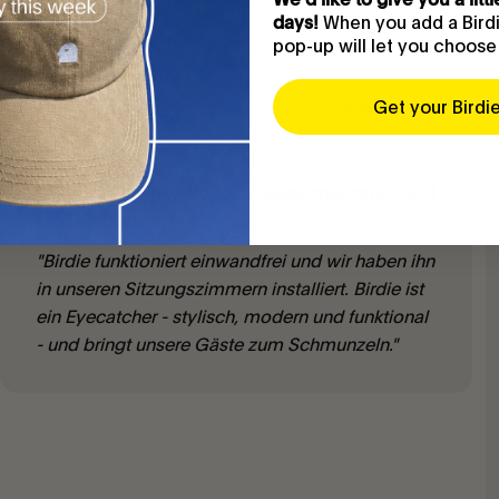
When you add a Birdie
days!
pop-up will let you choose
Get your Birdi
Markus, CH
"Wir haben einen Vogel" - sogar mehrere - und
sind stolz darauf :-)
"Birdie funktioniert einwandfrei und wir haben ihn
in unseren Sitzungszimmern installiert. Birdie ist
ein Eyecatcher - stylisch, modern und funktional
- und bringt unsere Gäste zum Schmunzeln."