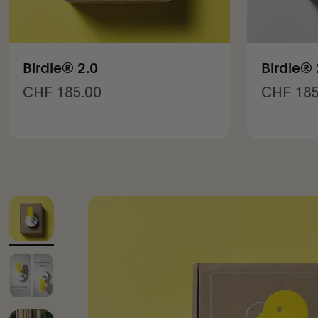
Birdie® 2.0
Birdie®
Angebot
Angebo
CHF 185.00
CHF 185