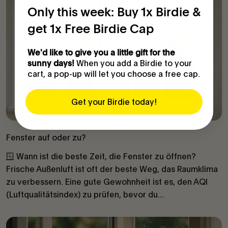
Only this week: Buy 1x Birdie &
get 1x Free Birdie Cap
We'd like to give you a little gift for the
When you add a Birdie to your
sunny days!
cart, a pop-up will let you choose a free cap.
Get your Birdie today!
Fenster auf oder zu?
🪟 Wann ist die beste Zeit, die Fenster zu öffnen?
Frische Außenluft ist oft der beste Weg, das Raumklima
zu verbessern. Eine gute Gewohnheit ist es, den AQI
(Luftqualitätsindex) zu prüfen, bevor du...