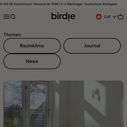
Zum Inhalt springen
100 €)⎜Kostenloser Versand ab 100€ ⎜2–4 Werktage⎜ Kostenlose Rückgabe
Birdie Scandinavia ApS
Navigationsmenü öffnen
Suche öffnen
Ware
CHF
Geolocation Butto
Themen:
Raumklima
Journal
News