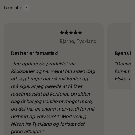
Læs alle
Bjarne, Tyskland
Det her er fantastisk!
Byens be
"Jeg opdagede produktet via
"Denne lil
Kickstarter og har været fan siden dag
fornemme
ét! Jeg bruger det på mit kontor og
Elsker de
må sige, at jeg plejede at få Bret
regelmæssigt på kontoret, og siden
dag ét har jeg ventileret meget mere,
og det har en enorm merværdi for mit
helbred og velvære!!!! Med venlig
hilsen fra Tyskland og fortsæt det
gode arbejde!"