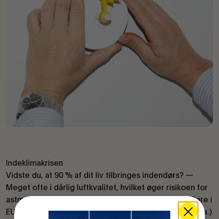
Indeklimakrisen
Vidste du, at 90 % af dit liv tilbringes indendørs? —
Meget ofte i dårlig luftkvalitet, hvilket øger risikoen for
astma, hovedpine, allergier og søvnforstyrrelser. (Bare i
EU anslås 80 millioner hjem at have et dårligt indeklima.)