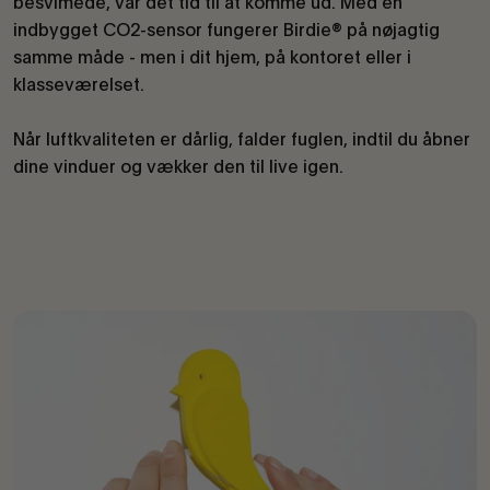
besvimede, var det tid til at komme ud. Med en
indbygget CO2-sensor fungerer Birdie® på nøjagtig
samme måde - men i dit hjem, på kontoret eller i
klasseværelset.
Når luftkvaliteten er dårlig, falder fuglen, indtil du åbner
dine vinduer og vækker den til live igen.