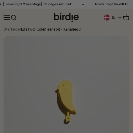
Spring til indhold
 ⎜ Levering 1-2 hverdage⎜ 30 dages returret
Gratis fragt fra 750 kr. ⎜ L
Birdie Scandinavia ApS
Åbn navigationsmenu
Åbn søgefunktion
Åbn 
Kr.
Geolokationskna
Startside
/
Løs Fugl (uden sensor) - Kanariegul