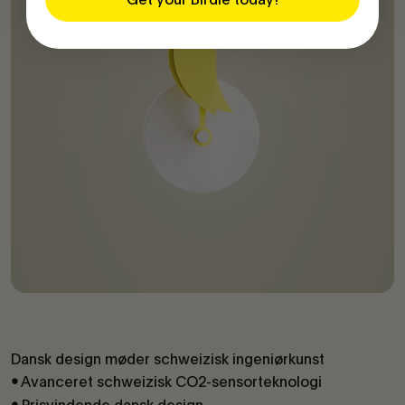
Dansk design møder schweizisk ingeniørkunst
Avanceret schweizisk CO2-sensorteknologi
•
Prisvindende dansk design