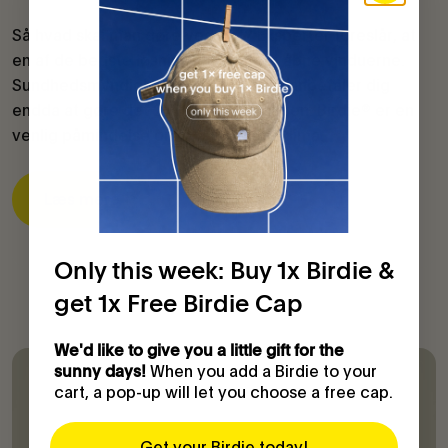
Så hvad skal man gøre ved det? Eksperter foreslår, at
en af ​​de bedste løsninger er blot at åbne vinduerne.
Sundhedsmyndigheder verden over anbefaler dig
endda at gøre det 2-3 gange om dagen. Birdie® er en
venlig påmindelse om et sundt indeklima.
Læs mere
Only this week: Buy 1x Birdie &
get 1x Free Birdie Cap
We'd like to give you a little gift for the
When you add a Birdie to your
sunny days!
cart, a pop-up will let you choose a free cap.
Get your Birdie today!