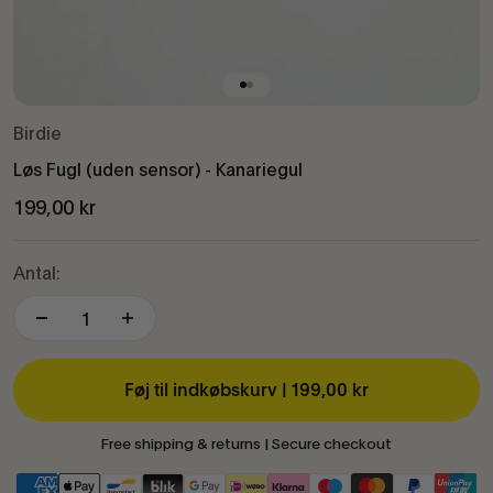
Gå til element 1
Gå til element 2
Birdie
Løs Fugl (uden sensor) - Kanariegul
Salgspris
199,00 kr
Antal:
Føj til indkøbskurv |
199,00 kr
Free shipping & returns | Secure checkout