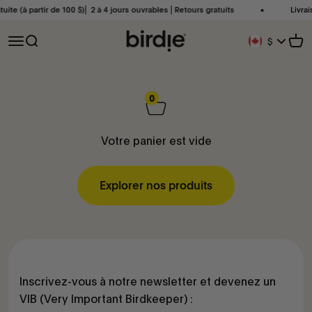
Passer au contenu
uite (à partir de 100 $)⎜ 2 à 4 jours ouvrables ⎜Retours gratuits
Livrais
Birdie Scandinavia ApS
Ouvrir la navigation
Ouvrir la recherche
Voir
$
Bouton De Géol
0
Votre panier est vide
Explorer nos produits
Inscrivez-vous à notre newsletter et devenez un
VIB (Very Important Birdkeeper) :