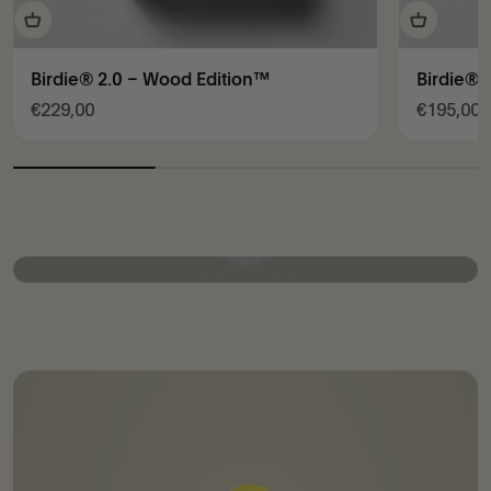
Birdie® 2.0 – Wood Edition™
Birdie®
Angebot
Angebot
€229,00
€195,00
Video abspielen
Installationsanleitung