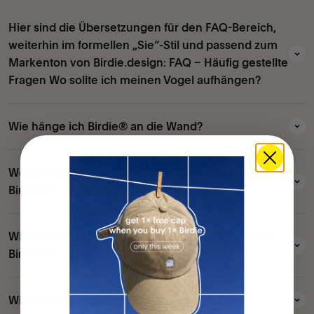
Hier sind die Übersetzungen für den FAQ-Bereich,
weiterhin im formellen „Sie“-Stil und passend zum
Markenton von Birdie.design: FAQ – Häufig gestellte
Fragen Wo sollte ich meinen Vogel aufhängen?
Wie hänge ich Birdie® an die Wand?
Welche technischen Schwellenwerte hat der
Birdie®?
Wie hoch ist die voraussichtliche Akkulaufzeit des
Birdie®?
Wie lade ich das Gerät auf?