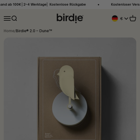
Zum Inhalt springen
ab 100€ ⎜2–4 Werktage⎜ Kostenlose Rückgabe
Kostenloser Versand (
Birdie Scandinavia ApS
Navigationsmenü öffnen
Suche öffnen
Ware
€
Geolocation Bu
Home
/
Birdie® 2.0 – Dune™