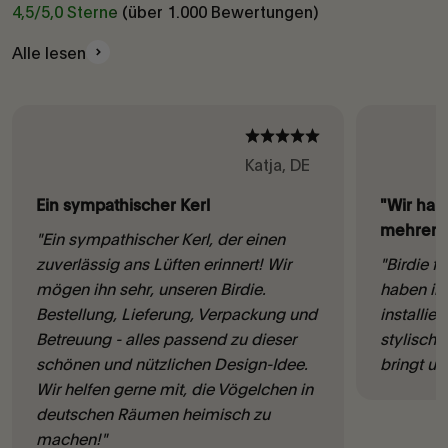
4,5/5,0 Sterne (über 1.000 Bewertungen)
Alle lesen
Katja, DE
Ein sympathischer Kerl
"Wir hab
mehrere -
"Ein sympathischer Kerl, der einen
zuverlässig ans Lüften erinnert! Wir
"Birdie f
mögen ihn sehr, unseren Birdie.
haben ih
Bestellung, Lieferung, Verpackung und
installier
Betreuung - alles passend zu dieser
stylisch,
schönen und nützlichen Design-Idee.
bringt u
Wir helfen gerne mit, die Vögelchen in
deutschen Räumen heimisch zu
machen!"