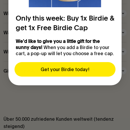
Wie lüfte ich richtig?
Only this week: Buy 1x Birdie &
get 1x Free Birdie Cap
Was ist ein CO2-Sensor?
We'd like to give you a little gift for the
When you add a Birdie to your
sunny days!
Wie lange hält der Akku?
cart, a pop-up will let you choose a free cap.
Get your Birdie today!
Gibt es eine App, Lichtsignale oder Töne?
Über 50.000 zufriedene Kunden weltweit (tendenz
steigend)