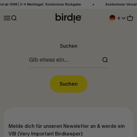
Zum Inhalt springen
and ab 100€ ⎜2–4 Werktage⎜ Kostenlose Rückgabe
Kostenloser Versan
Birdie Scandinavia ApS
Navigationsmenü öffnen
Suche öffnen
Ware
€
Geolocation Bu
Suchen
Suchen
Melde dich für unseren Newsletter an & werde ein
VIB (Very Important Birdkeeper):