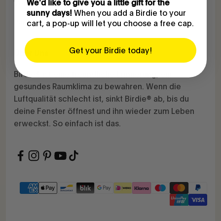
We'd like to give you a little gift for the
Versand
When you add a Birdie to your
sunny days!
Partner-Login
cart, a pop-up will let you choose a free cap.
Get your Birdie today!
Über Uns
Birdie® ist eine freundliche Erinnerung, ein
gesundes Raumklima zu bewahren. Wenn die
Luftqualität schlecht ist, sinkt Birdie® ab, bis du
deine Fenster öffnest und ihn wieder zum Leben
erweckst. So einfach ist das.