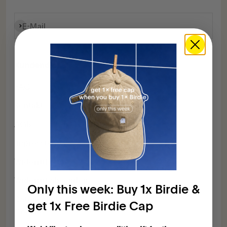
Abonnieren
E-Mail
Kundendienst
FAQ
Kontakt
AGB
Impressum
Widerruf
Widerruf absenden
Only this week: Buy 1x Birdie &
Datenschutz &
get 1x Free Birdie Cap
Cookies