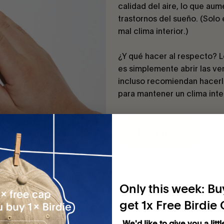
calidad del aire, lo que aum
trastornos del sueño. (Solo 
mal clima interior.)
¿Y qué hacer al respecto? L
es simplemente abrir las ve
incluso recomiendan hacerlo
para mantener un clima inter
Leer más
Only this week: Buy
get 1x Free Birdie
We'd like to give you a littl