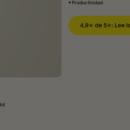
Productividad
•
4,9✭ de 5✭: Lee l
do)