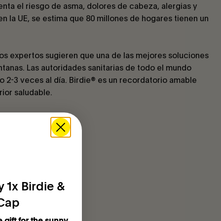
enta el riesgo de asma, dolores de cabeza, alergias y
en la UE, se estima que 80 millones de hogares tienen un
os expertos sugieren que una de las mejores soluciones
ntanas. Las autoridades sanitarias de todo el mundo
 2-3 veces al día. Birdie® es un recordatorio amable
ior saludable.
 1x Birdie &
 Cap
e gift for the sunny