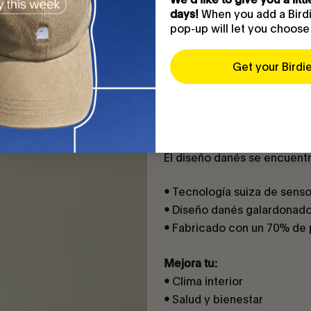
When you add a Birdie
days!
pop-up will let you choose
Get your Birdi
El diseño danés se encuentr
Tecnología suiza de senso
•
Diseño danés galardonad
•
Fabricado con un 70% de 
•
Mejora tu:
Clima interior
•
Salud y bienestar
•