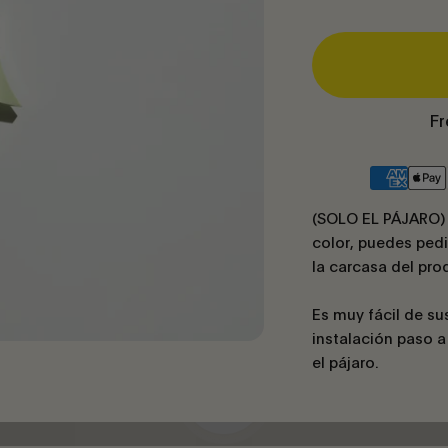
Fr
(SOLO EL PÁJARO) S
color, puedes pedir
la carcasa del pro
Es muy fácil de su
instalación paso a
el pájaro.
Reproducir vídeo