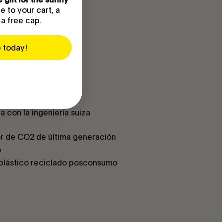
 to your cart, a
 a free cap.
e today!
a con la ingeniería suiza
r de CO2 de última generación
o
plástico reciclado posconsumo