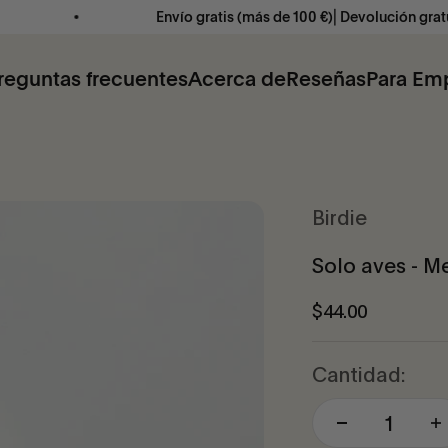
Envío gratis (más de 100 €)⎜Devolución gratuita ⎜2-4 días
reguntas frecuentes
Acerca de
Reseñas
Para Em
Birdie
Solo aves - 
Precio de ofert
$44.00
Cantidad: