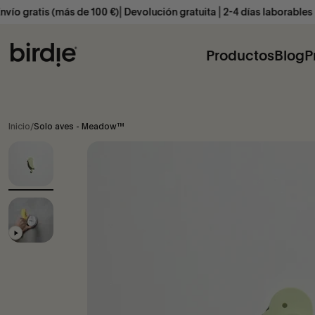
Ir al contenido
más de 100 €)⎜Devolución gratuita ⎜2-4 días laborables
Birdie Scandinavia ApS
Productos
Blog
P
Inicio
/
Solo aves - Meadow™