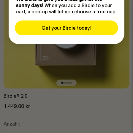
When you add a Birdie to your
sunny days!
cart, a pop-up will let you choose a free cap.
Get your Birdie today!
Gehe zu Element 1
Gehe zu Element 2
Gehe zu Element 3
Gehe zu Element 4
Gehe zu Element 5
Gehe zu Element 6
Birdie® 2.0
Angebot
1.449,00 kr
Anzahl: