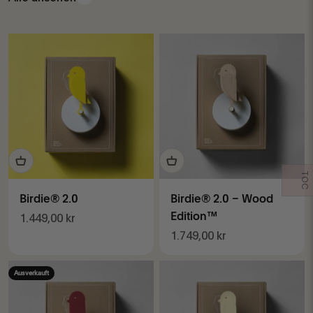
TOC
Birdie® 2.0
Birdie® 2.0 – Wood
Angebot
Edition™
1.449,00 kr
Angebot
1.749,00 kr
Ausverkauft