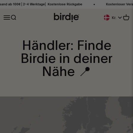
Zum Inhalt springen
nd ab 100€ ⎜2–4 Werktage⎜ Kostenlose Rückgabe
Kostenloser Versan
Birdie Scandinavia ApS
Navigationsmenü öffnen
Suche öffnen
Ware
Kr.
Geolocation Butt
Händler: Finde
Birdie in deiner
Nähe 📍