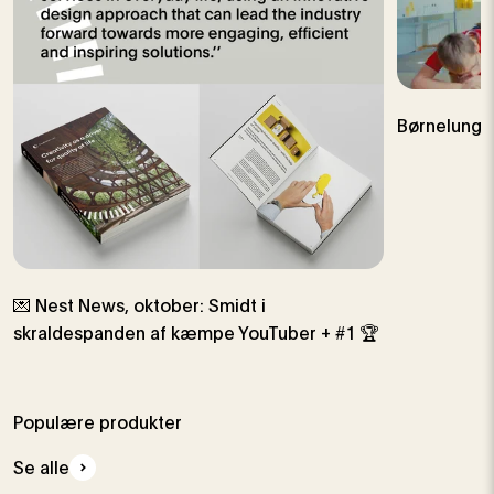
Børnelungef
💌 Nest News, oktober: Smidt i
skraldespanden af ​​kæmpe YouTuber + #1 🏆
Populære produkter
Se alle