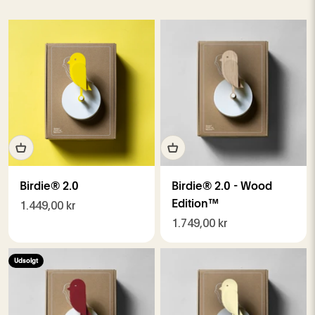
Birdie® 2.0
Birdie® 2.0 - Wood
Salgspris
Edition™
1.449,00 kr
Salgspris
1.749,00 kr
Udsolgt