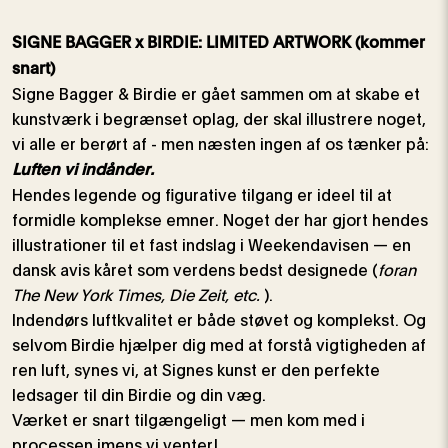
SIGNE BAGGER x BIRDIE: LIMITED ARTWORK (kommer
snart)
Signe Bagger & Birdie er gået sammen om at skabe et
kunstværk i begrænset oplag, der skal illustrere noget,
vi alle er berørt af - men næsten ingen af ​​os tænker på:
Luften vi indånder.
Hendes legende og figurative tilgang er ideel til at
formidle komplekse emner. Noget der har gjort hendes
illustrationer til et fast indslag i Weekendavisen — en
dansk avis kåret som verdens bedst designede (
foran
The New York Times, Die Zeit, etc.
).
Indendørs luftkvalitet er både støvet og komplekst. Og
selvom Birdie hjælper dig med at forstå vigtigheden af ​​
ren luft, synes vi, at Signes kunst er den perfekte
ledsager til din Birdie og din væg.
Værket er snart tilgængeligt — men kom med i
processen imens vi venter!