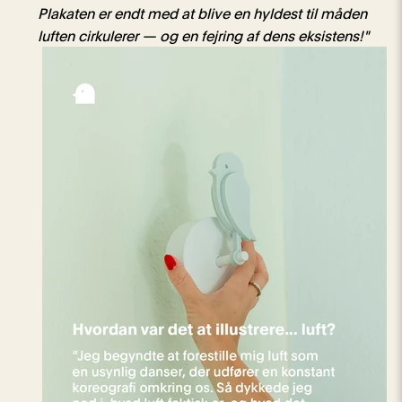
Plakaten er endt med at blive en hyldest til måden
luften cirkulerer — og en fejring af dens eksistens!"