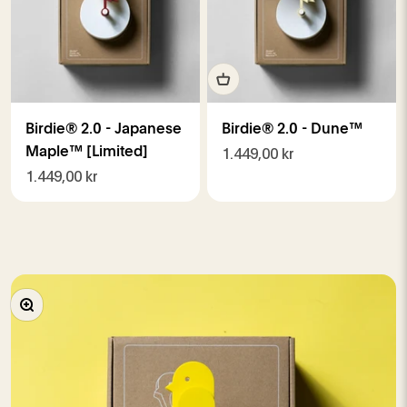
Birdie® 2.0 - Japanese
Birdie® 2.0 - Dune™
Maple™ [Limited]
Salgspris
1.449,00 kr
Salgspris
1.449,00 kr
Zoom