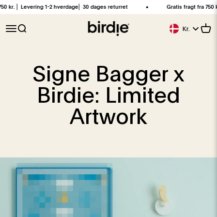
Spring til indhold
r. ⎜ Levering 1-2 hverdage⎜ 30 dages returret
Gratis fragt fra 750 kr. ⎜
Birdie Scandinavia ApS
Åbn navigationsmenu
Åbn søgefunktion
Åbn 
Kr.
Geolokationskna
Signe Bagger x
Birdie: Limited
Artwork