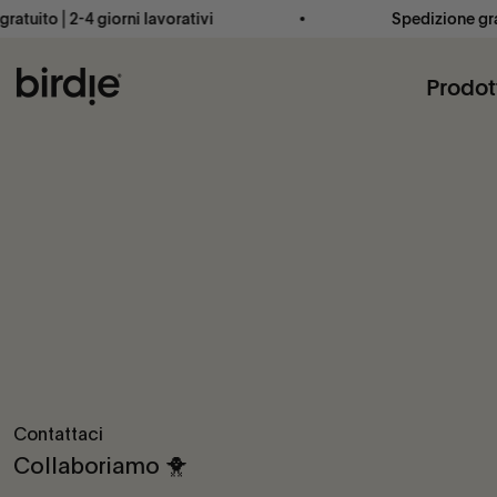
Vai al contenuto
ito ⎜2-4 giorni lavorativi
Spedizione gratuit
Birdie Scandinavia ApS
Prodot
Contattaci
Collaboriamo 🐥