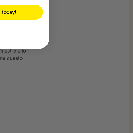
e today!
amichevole per
o sano. Quando
 Birdie® si
finestre e lo
ome questo.