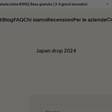
a (oltre €100)⎜Reso gratuito ⎜2-4 giorni lavorativi
Co
ti
Blog
FAQ
Chi siamo
Recensioni
Per le aziende
Japan drop 2024
Nome