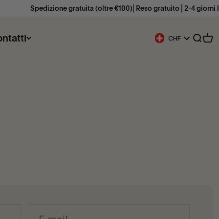
Spedizione gratuita (oltre €100)⎜Reso gratuito ⎜2-4 giorni lavo
ntatti
Mostra
Mos
CHF
Pulsante Geolocalizza
E-mail