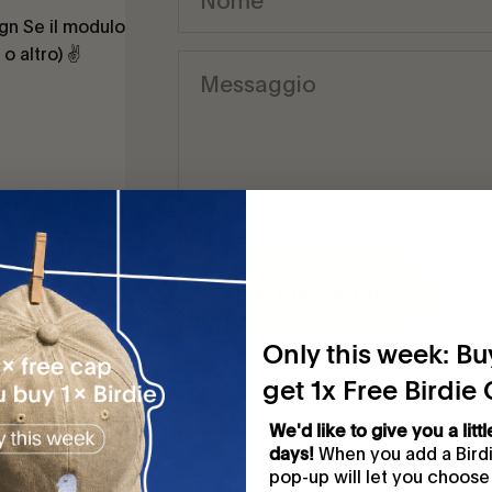
gn Se il modulo
o altro) ✌️
Messaggio
Invia messaggio
Only this week: Buy
get 1x Free Birdie
We'd like to give you a littl
When you add a Birdie
days!
pop-up will let you choose