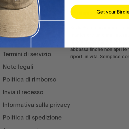
Get your Birdi
Servizio clienti
Chi siamo
FAQ
Birdie® è un promemoria 
mantenere un clima intern
Contatti
la qualità dell'aria è scarsa,
abbassa finché non apri le 
Termini di servizio
riporti in vita. Semplice c
Note legali
Politica di rimborso
Invia il recesso
Informativa sulla privacy
Politica di spedizione