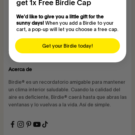
get 1x Free Birdie Cap
Política de reembolso
Enviar desistimiento
We'd like to give you a little gift for the
When you add a Birdie to your
sunny days!
Política de privacidad
cart, a pop-up will let you choose a free cap.
Política de envío
Get your Birdie today!
Acceso para socios
Acerca de
Birdie® es un recordatorio amigable para mantener
un clima interior saludable. Cuando la calidad del
aire es deficiente, Birdie® caerá hasta que abras las
ventanas y lo vuelvas a la vida. Así de simple.