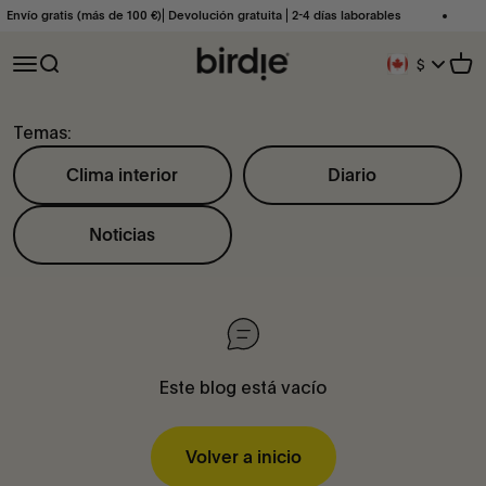
Ir al contenido
Envío gratis (más de 100 €)⎜Devolución gratuita ⎜2-4 días laborables
Birdie Scandinavia ApS
Abrir menú de navegación
Abrir búsqueda
Abri
$
Botón De Geolo
Temas:
Clima interior
Diario
Noticias
Este blog está vacío
Volver a inicio